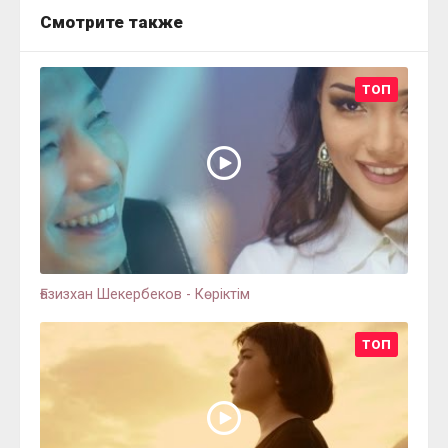
Смотрите также
ТОП
Ғазизхан Шекербеков - Көріктім
ТОП