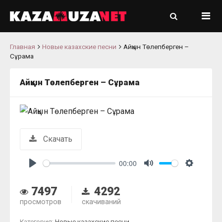
Главная
Новые казахские песни
Айқын Төлепберген –
Сұрама
Айқын Төлепберген – Сұрама
Скачать
00:00
Play
Mute
Settings
7497
4292
просмотров
скачиваний
Категория:
Новые казахские песни