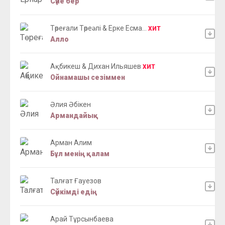
Сүйе бер
Төреғали Төреәлі & Ерке Есма...
ХИТ
Алло
Ақбикеш & Дихан Ильяшев
ХИТ
Ойнамашы сезіммен
Әлия Әбікен
Армандайық
Арман Алим
Бұл менің қалам
Талғат Ғауезов
Сүйкімді едің
Арай Тұрсынбаева