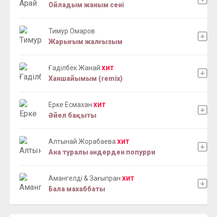
Ойладым жаным сені
Тимур Омаров
Жарығым жалғызым
Ғаділбек Жанай
ХИТ
Ханшайымым (remix)
Ерке Есмахан
ХИТ
Әйел бақыты
Алтынай Жорабаева
ХИТ
Ана туралы әндерден попурри
Амангелдi & Зағыпран
ХИТ
Бала махаббаты