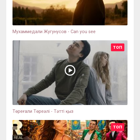
Мухаммедали Жугунусов - Can you see
ТОП
Төреғали Төреәлі - Тәтті қыз
ТОП