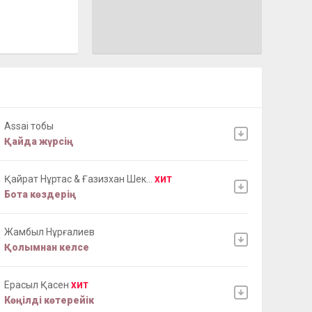
Assai тобы
Қайда жүрсің
Қайрат Нұртас & Ғазизхан Шек...
ХИТ
Бота көздерің
Жамбыл Нұрғалиев
Қолымнан келсе
Ерасыл Қасен
ХИТ
Көңілді көтерейік