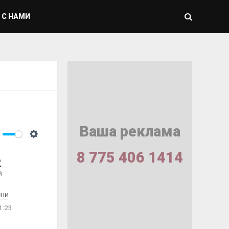
 С НАМИ
Ваша реклама
ute
Settings
8 775 406 1414
2
й
сни
1:23