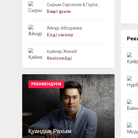
Сырым Сарсеков & Гауһа...
Бақыт құсым
Айнұр Әбілдаева
Елді сағыну
Рек
Қайнар Жекей
Келіспейді
РЕКОМЕНДУЕМ