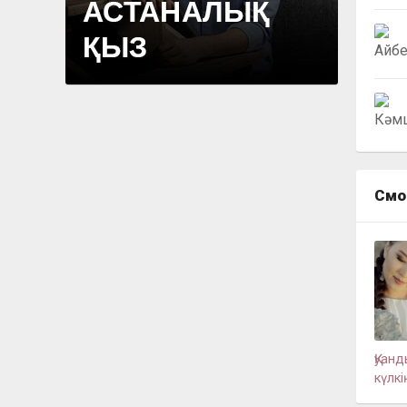
Смо
Қуанд
күлкі