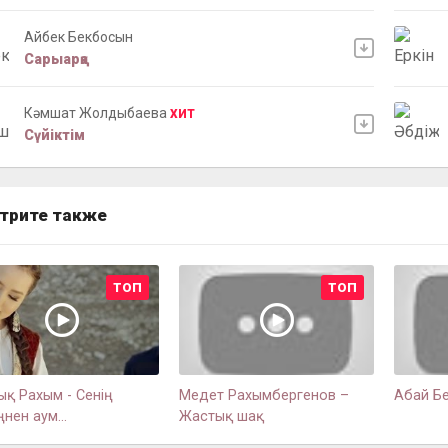
Айбек Бекбосын
Сарыарқа
Кәмшат Жолдыбаева
ХИТ
Сүйіктім
трите также
ТОП
ТОП
ық Рахым - Сенің
Медет Рахымбергенов –
Абай Б
ңнен аум...
Жастық шақ