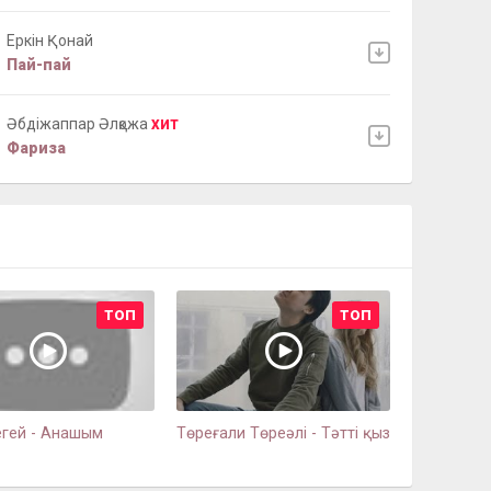
Еркін Қонай
Пай-пай
Әбдіжаппар Әлқожа
ХИТ
Фариза
ТОП
ТОП
егей - Анашым
Төреғали Төреәлі - Тәтті қыз