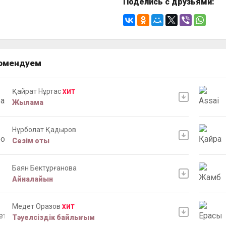
Поделись с друзьями:
омендуем
Қайрат Нұртас
ХИТ
Жылама
Нұрболат Қадыров
Сезім оты
Баян Бектұрғанова
Айналайын
Медет Оразов
ХИТ
Тәуелсіздік байлығым