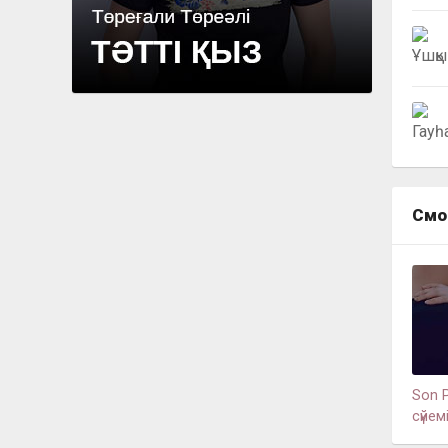
Смо
Son P
сүйем