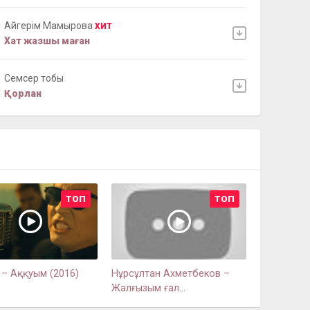
Айгерім Мамырова
ХИТ
Хат жазшы маған
Семсер тобы
Қорлан
ТОП
ТОП
– Аққуым (2016)
Нұрсұлтан Ахметбеков –
Жалғызым ғал...