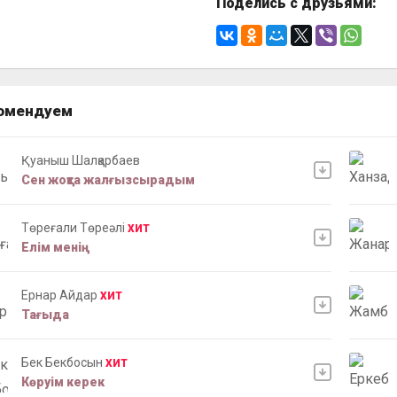
Поделись с друзьями:
омендуем
Қуаныш Шалқарбаев
Сен жоқта жалғызсырадым
Төреғали Төреәлі
ХИТ
Елім менің
Ернар Айдар
ХИТ
Тағыда
Бек Бекбосын
ХИТ
Көруім керек