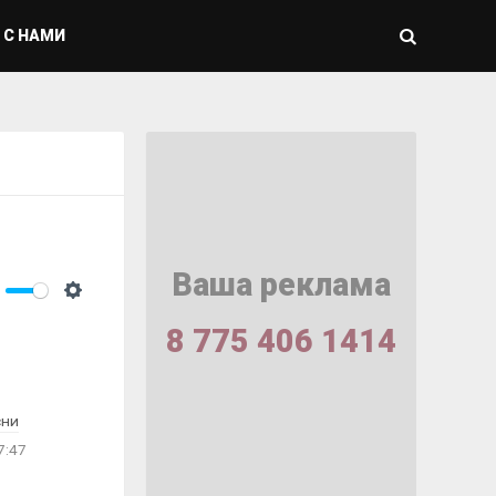
 С НАМИ
Ваша реклама
ute
Settings
8 775 406 1414
сни
7:47