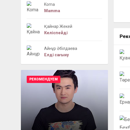
Koma
Mamma
Қайнар Жекей
Келіспейді
Рек
Айнұр Әбілдаева
Елді сағыну
РЕКОМЕНДУЕМ