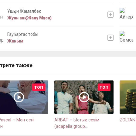
Ұшқын Жамалбек
Жуан аяқ (Жаяу Мұса)
Гауһартас тобы
Жаным
трите также
ТОП
ТОП
ascal – Мен сені
ARBAT – Ыстық сезім
ZOLTAN 
ін
(acapella group...