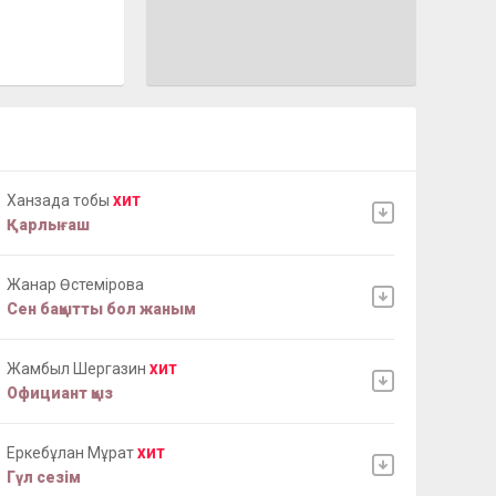
Ханзада тобы
ХИТ
Қарлығаш
Жанар Өстемірова
Сен бақытты бол жаным
Жамбыл Шергазин
ХИТ
Официант қыз
Еркебұлан Мұрат
ХИТ
Гүл сезім