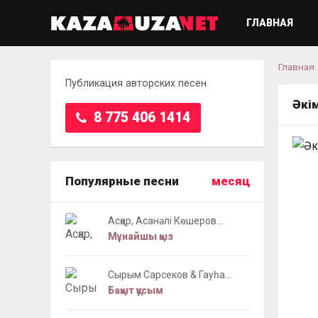
ГЛАВНАЯ
Главная
Публикация авторских песен
Əкі
8 775 406 1414
Популярные песни
месяц
Асқар, Асанәлі Көшеров...
Мұнайшы қыз
Сырым Сарсеков & Гауһа...
Бақыт құсым