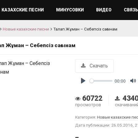
КАЗАХСКИЕ ПЕСНИ
МИНУСОВКИ
ВИДЕО
СВЯЗЬ
Новые казахские песни
Талап Жұман – Себепсіз сағынам
ап Жұман – Себепсіз сағынам
Скачать
00:00
Play
M
60722
434
просмотров
скачивани
Категория:
Новые казахские пе
Дата публикации: 26.05.2016, 2