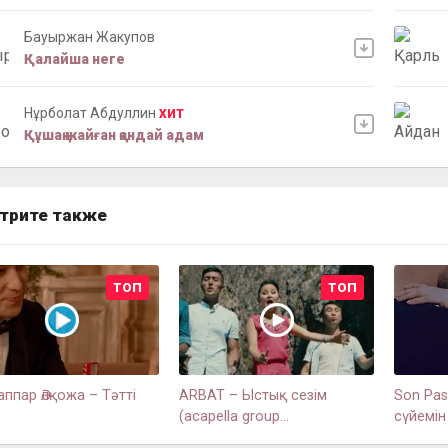
Бауыржан Жакупов
Қалайша неге
Нұрболат Абдуллин
ХИТ
Құшақ жайған қандай адам
трите также
ТОП
ТОП
аппар Әлқожа – Тәтті
ARBAT – Ыстық сезім
Son Pas
(acapella group...
сүйемін