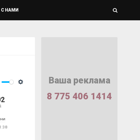
 С НАМИ
Ваша реклама
ute
Settings
8 775 406 1414
02
й
сни
1:38