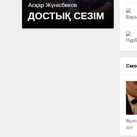
Смо
Әбдіж
ару