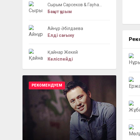
Сырым Сарсеков & Гауһа...
Бақыт құсым
Айнұр Әбілдаева
Елді сағыну
Рек
Қайнар Жекей
Келіспейді
РЕКОМЕНДУЕМ