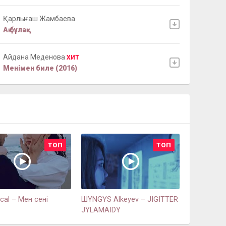
Қарлығаш Жамбаева
Ақ бұлақ
Айдана Меденова
ХИТ
Менімен биле (2016)
ТОП
ТОП
cal – Мен сені
ШYNGYS Alkeyev – JIGITTER
JYLAMAIDY