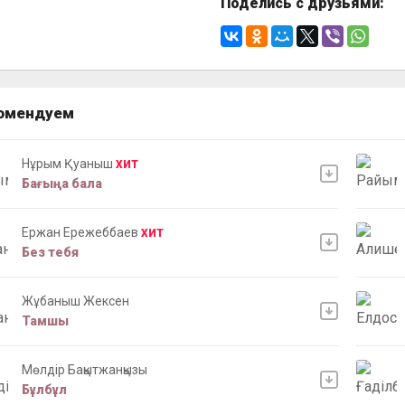
Поделись с друзьями:
омендуем
Нұрым Қуаныш
ХИТ
Бағыңа бала
Ержан Ережеббаев
ХИТ
Без тебя
Жұбаныш Жексен
Тамшы
Мөлдір Бақытжанқызы
Бұлбұл