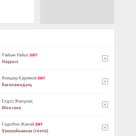
Райым Уайыс
ХИТ
Наурыз
Алишер Каримов
ХИТ
Бағаламадың
Елдос Жанұзақ
Мен ғана
Ғаділбек Жанай
ХИТ
Ханшайымым (remix)