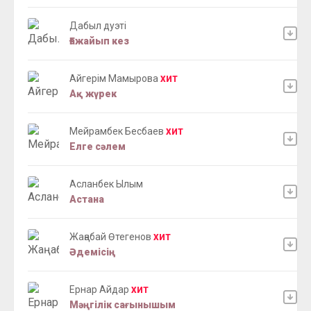
Дабыл дуэті
Ғажайып кез
Айгерім Мамырова
ХИТ
Ақ жүрек
Мейрамбек Бесбаев
ХИТ
Елге сәлем
Асланбек Ылым
Астана
Жаңабай Өтегенов
ХИТ
Әдемісің
Ернар Айдар
ХИТ
Мәңгілік сағынышым