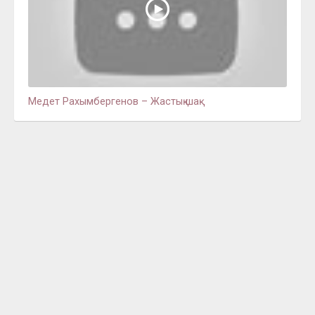
Медет Рахымбергенов – Жастық шақ