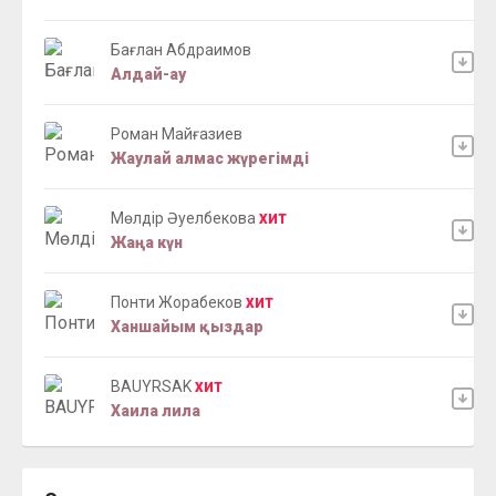
Бағлан Абдраимов
Алдай-ау
Роман Майғазиев
Жаулай алмас жүрегімді
Мөлдір Әуелбекова
ХИТ
Жаңа күн
Понти Жорабеков
ХИТ
Ханшайым қыздар
BAUYRSAK
ХИТ
Хаила лила