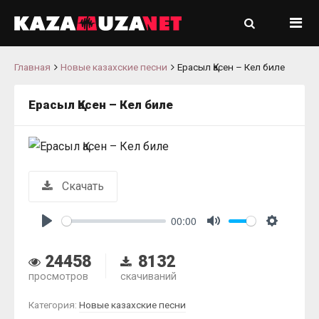
Главная
Новые казахские песни
Ерасыл Қасен – Кел биле
Ерасыл Қасен – Кел биле
Скачать
00:00
Play
Mute
Settings
24458
8132
просмотров
скачиваний
Категория:
Новые казахские песни