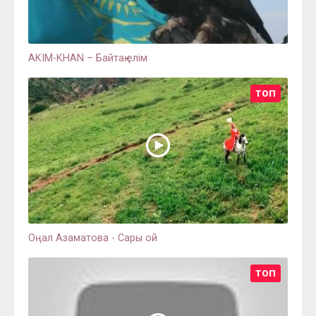
AKIM-KHAN – Байтақ елім
ТОП
Оңал Азаматова - Сары ой
ТОП