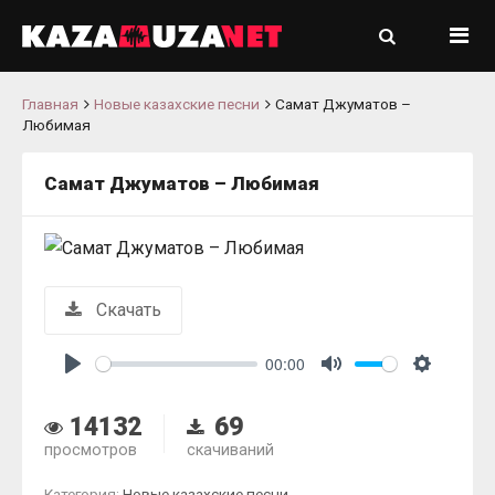
Главная
Новые казахские песни
Самат Джуматов –
Любимая
Самат Джуматов – Любимая
Скачать
00:00
Play
Mute
Settings
14132
69
просмотров
скачиваний
Категория:
Новые казахские песни