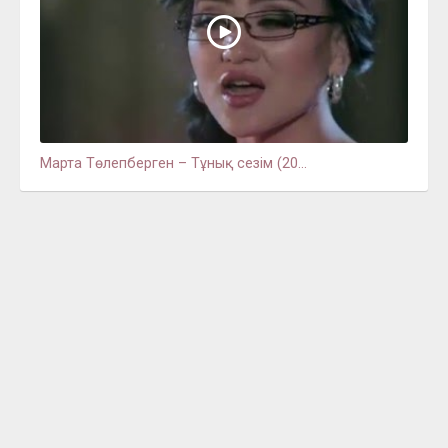
Марта Төлепберген – Тұнық сезім (20...