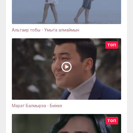
Альтаир тобы - Ұмыта алмаймын
ТОП
Марат Балмырза - Биікке
ТОП