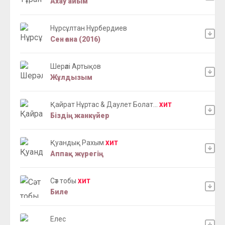
Ахау айым
Нұрсұлтан Нұрбердиев
Сен ғана (2016)
Шерәлі Артықов
Жұлдызым
Қайрат Нұртас & Даулет Болат...
ХИТ
Біздің жанкүйер
Қуандық Рахым
ХИТ
Аппақ жүрегің
Сәт тобы
ХИТ
Биле
Елес