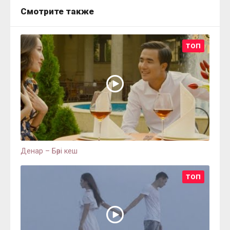
Смотрите также
ТОП
Денар – Бәрі кеш
ТОП