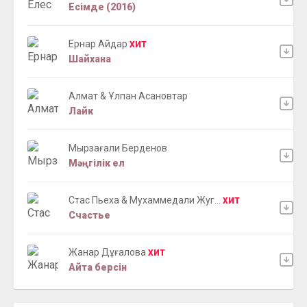
Есімде (2016)
Ернар Айдар
ХИТ
Шайхана
Алмат & Ұлпан Асановтар
Лайк
Мырзағали Берденов
Мәңгілік ел
Стас Пьеха & Мухаммедали Жуг...
ХИТ
Счастье
Жанар Дұғалова
ХИТ
Айта берсін