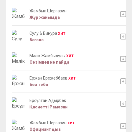
Жамбыл Шергазин
Жүр жанымда
Сулу & Бинура
ХИТ
Бағала
Мәлік Жамбылұлы
ХИТ
Сезімнен не пайда
Ержан Ережеббаев
ХИТ
Без тебя
Ерсұлтан Адырбек
Қасиетті Рамазан
Жамбыл Шергазин
ХИТ
Официант қыз