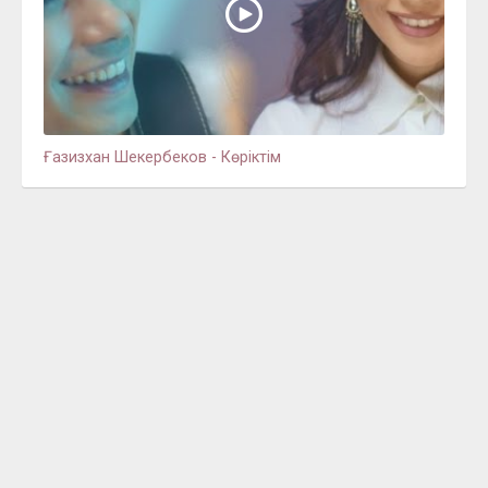
Ғазизхан Шекербеков - Көріктім