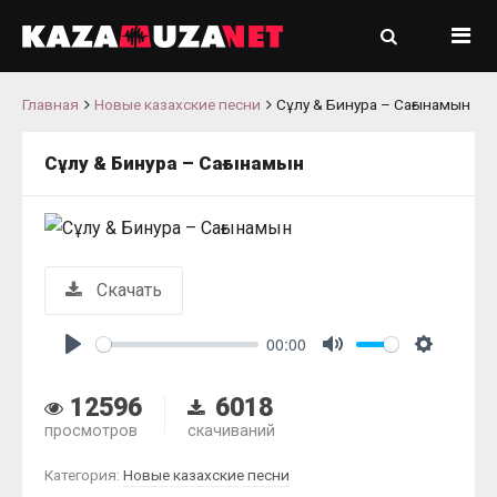
Главная
Новые казахские песни
Сұлу & Бинура – Сағынамын
Сұлу & Бинура – Сағынамын
Скачать
00:00
Play
Mute
Settings
12596
6018
просмотров
скачиваний
Категория:
Новые казахские песни