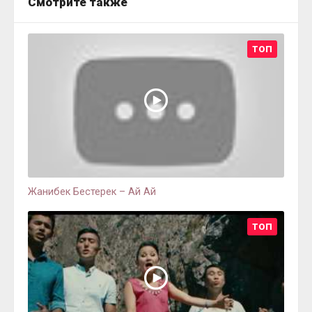
Смотрите также
ТОП
Жанибек Бестерек – Ай Ай
ТОП