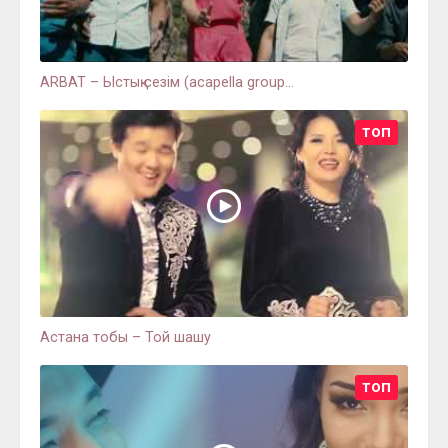
ARBAT – Ыстық сезім (acapella group...
ТОП
Астана тобы – Той шашу
ТОП