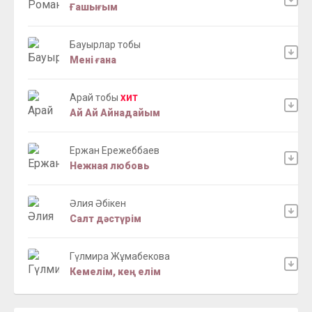
Ғашығым
Бауырлар тобы
Мені ғана
Арай тобы
ХИТ
Ай Ай Айнадайым
Ержан Ережеббаев
Нежная любовь
Әлия Әбікен
Салт дәстүрім
Гүлмира Жұмабекова
Кемелім, кең елім