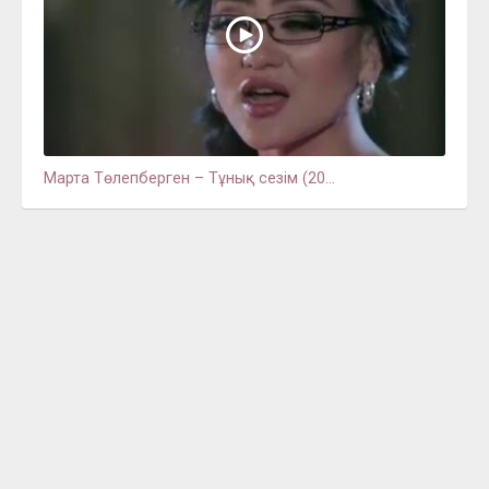
Марта Төлепберген – Тұнық сезім (20...