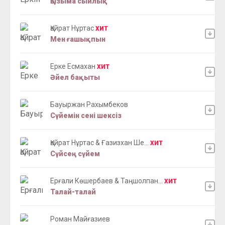
Қызыма сыйлық
Қайрат Нұртас
ХИТ
Мен ғашықпын
Ерке Есмахан
ХИТ
Әйел бақыты
Бауыржан Рахымбеков
Сүйемін сені шексіз
Қайрат Нұртас & Ғазизхан Ше...
ХИТ
Сүйсең сүйем
Ерғали Көшербаев & Таңшолпан...
ХИТ
Талай-талай
Роман Майғазиев