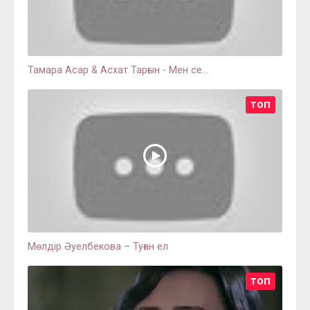
Тамара Асар & Асхат Тарғын - Мен се...
ТОП
Мөлдір Әуелбекова – Туған ел
ТОП