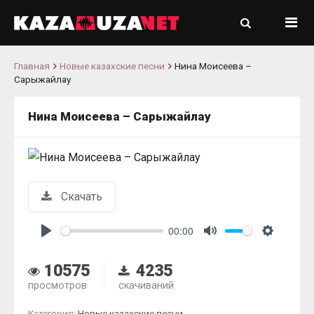
Главная
Новые казахские песни
Нина Моисеева –
Сарыжайлау
Нина Моисеева – Сарыжайлау
Скачать
00:00
Play
Mute
Settings
10575
4235
просмотров
скачиваний
Категория:
Новые казахские песни