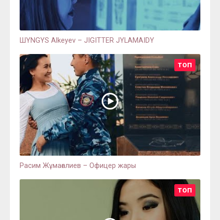
ШYNGYS Alkeyev – JIGITTER JYLAMAIDY
ТОП
Расим Жұмағалиев – Офицер жары
ТОП