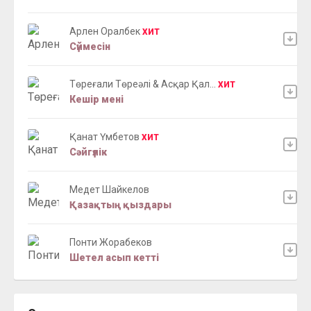
Арлен Оралбек
ХИТ
Сүймесін
Төреғали Төреәлі & Асқар Қал...
ХИТ
Кешір мені
Қанат Үмбетов
ХИТ
Сәйгүлік
Медет Шайкелов
Қазақтың қыздары
Понти Жорабеков
Шетел асып кетті