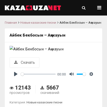
Главная
Новые казахские песни
Айбек Бекбосын – Ақ жауын
Айбек Бекбосын – Ақ жауын
Скачать
00:00
Play
Mute
Settings
12143
5667
просмотров
скачиваний
Категория:
Новые казахские песни