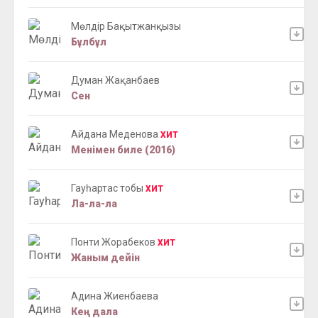
Мөлдір Бақытжанқызы
Бұлбұл
Думан Жақанбаев
Сен
Айдана Меденова
ХИТ
Менімен биле (2016)
Гауһартас тобы
ХИТ
Ла-ла-ла
Понти Жорабеков
ХИТ
Жаным дейін
Адина Жиенбаева
Кең дала