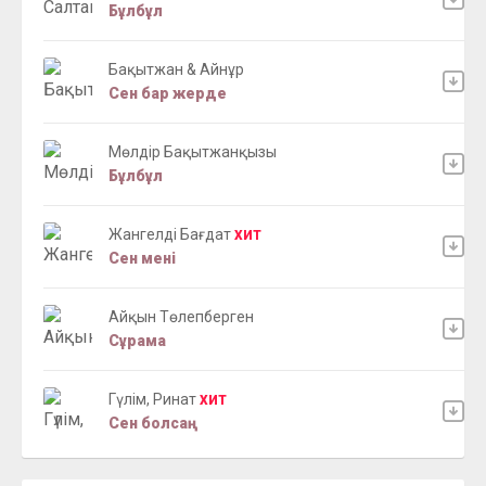
Бұлбұл
Бақытжан & Айнұр
Сен бар жерде
Мөлдір Бақытжанқызы
Бұлбұл
Жангелді Бағдат
ХИТ
Сен мені
Айқын Төлепберген
Сұрама
Гүлім, Ринат
ХИТ
Сен болсаң