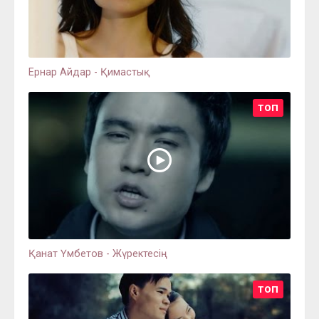
Ернар Айдар - Қимастық
ТОП
Қанат Үмбетов - Жүректесің
ТОП