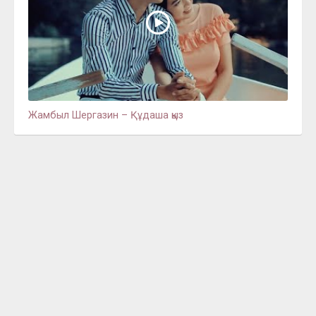
Жамбыл Шергазин – Құдаша қыз