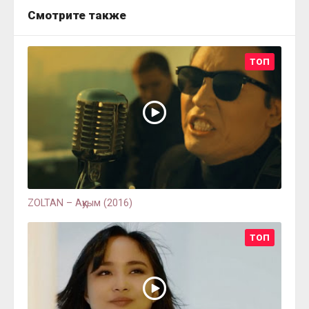
Смотрите также
ТОП
ZOLTAN – Аққуым (2016)
ТОП