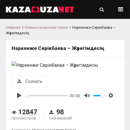
Главная
Новые казахские песни
Наркенже Серікбаева –
Жүрегімдесің
Наркенже Серікбаева – Жүрегімдесің
Скачать
00:00
Play
Mute
Settings
12847
98
просмотров
скачиваний
Категория:
Новые казахские песни