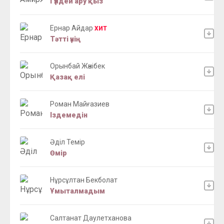
Гүлдей ару қыз
Ернар Айдар
ХИТ
Тәтті үнің
Орынбай Жәнібек
Қазақ елі
Роман Майғазиев
Іздемедін
Әділ Темір
Өмір
Нұрсұлтан Бекболат
Ұмыталмадым
Салтанат Даулетханова