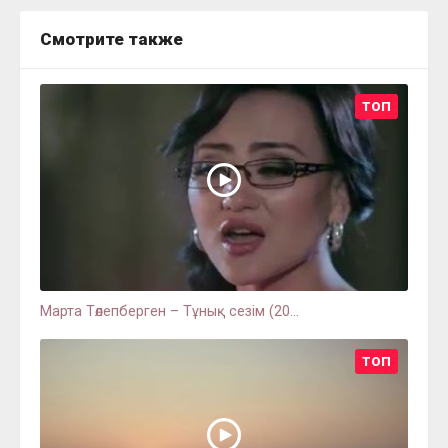
Смотрите также
ТОП
Марта Төлепберген – Тұнық сезім (20...
ТОП