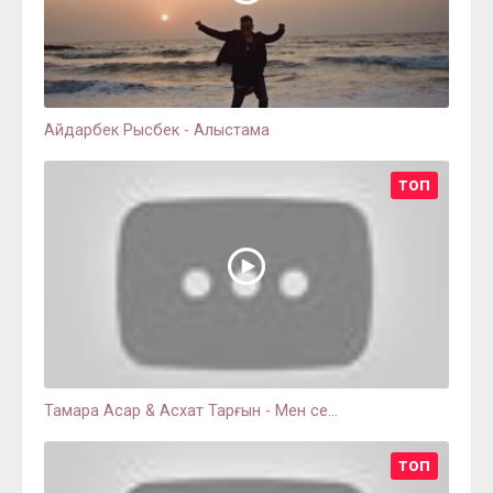
Айдарбек Рысбек - Алыстама
ТОП
Тамара Асар & Асхат Тарғын - Мен се...
ТОП