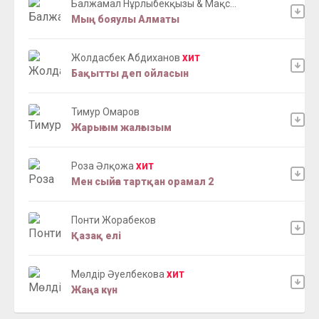
Балжамал Нұрлыбекқызы & Мақс...
Мың бояулы Алматы
Жолдасбек Абдиханов
ХИТ
Бақытты деп ойласын
Тимур Омаров
Жарығым жалғызым
Роза Әлқожа
ХИТ
Мен сыйға тартқан орамал 2
Понти Жорабеков
Қазақ елі
Мөлдір Әуелбекова
ХИТ
Жаңа күн