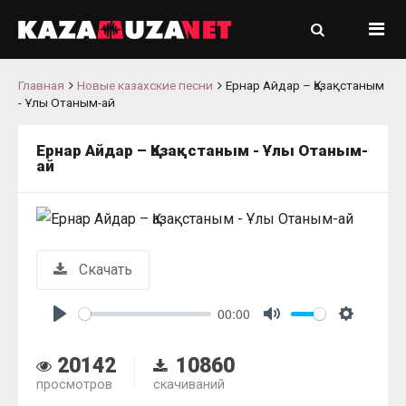
Главная
Новые казахские песни
Ернар Айдар – Қазақстаным
- Ұлы Отаным-ай
Ернар Айдар – Қазақстаным - Ұлы Отаным-
ай
Скачать
00:00
Play
Mute
Settings
20142
10860
просмотров
скачиваний