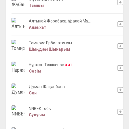
Тамшы
Алтынай Жорабаев, Құралай Мұ...
Анаға хат
Томирис Ерболатқызы
Шыңдағы Шынарым
Нұржан Тәжікенов
ХИТ
Сезім
Думан Жақанбаев
Сен
NNBEK тобы
Сұлуым