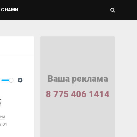
 С НАМИ
Ваша реклама
ute
Settings
8 775 406 1414
2
й
сни
9:01