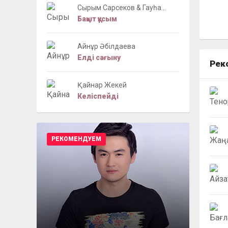
Сырым Сарсеков & Гауһа...
Бақыт құсым
Айнұр Әбілдаева
Елді сағыну
Рек
Қайнар Жекей
Келіспейді
РЕКОМЕНДУЕМ