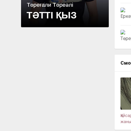
Смо
Қайс
жан