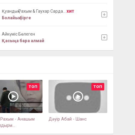
Қуандық Рахым & Гаухар Сарда...
ХИТ
Болайық бірге
Айкүміс Бөлеген
Қасыңа бара алмай
ТОП
ТОП
 Рахым - Анашым
Дәуір Абай - Шанс
лдырм...