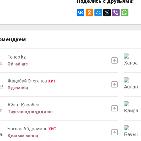
Поделись с друзьями:
омендуем
Тенор kz
Әй-әй қыз
Жаңабай Өтегенов
ХИТ
Әдемісің
Айзат Қарабек
Тәуелсіздік құрдасы
Бағлан Абдраимов
ХИТ
Қызым менің