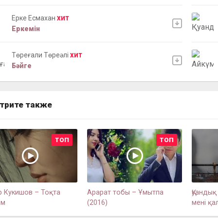
Ерке Есмахан
ХИТ
Еркемін
Төреғали Төреәлі
ХИТ
Бәйге
трите также
ТОП
ТОП
ар Кукишов – Тоқта
Арарат тобы – Ұмытпа
Қуандық
ым
(2016)
мені қа