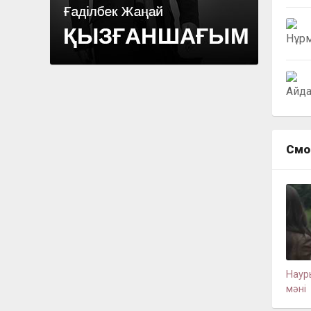
Смо
Науры
мәні