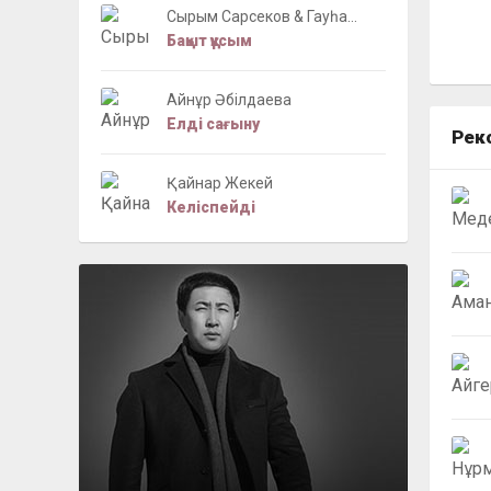
Сырым Сарсеков & Гауһа...
Бақыт құсым
Айнұр Әбілдаева
Елді сағыну
Рек
Қайнар Жекей
Келіспейді