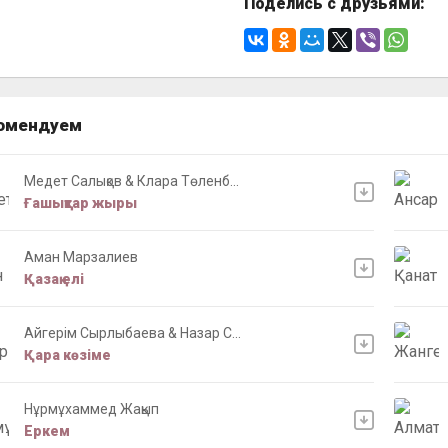
Поделись с друзьями:
омендуем
Медет Салықов & Клара Төленб...
Ғашықтар жыры
Аман Марзалиев
Қазақ елі
Айгерім Сырлыбаева & Назар С...
Қара көзіме
Нұрмұхаммед Жақып
Еркем