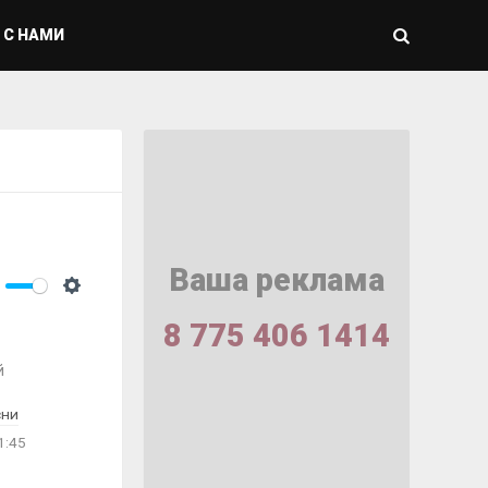
 С НАМИ
Ваша реклама
ute
Settings
8 775 406 1414
й
сни
1:45