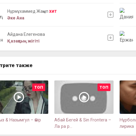
Нұрмұxаммед Жақып
ХИТ
Әке Ана
Айдана Елегенова
Қазақтың жігіті
трите также
ТОП
ТОП
з & Назымгул – Өмір
Абай Бегей & Sin Frоntera –
Нұрбола
Ла ра р...
лирика