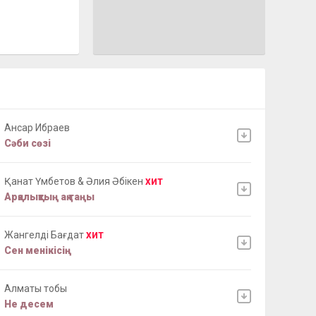
Ансар Ибраев
Сәби сөзі
Қанат Үмбетов & Әлия Әбікен
ХИТ
Арқалықтың ақ таңы
Жангелді Бағдат
ХИТ
Сен менікісің
Алматы тобы
Не десем