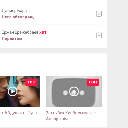
Данияр Барыс
Неге айтпадың
Ержан Ережеббаев
ХИТ
Перiштем
ТОП
ТОП
т Абдуллин - Түнгі
Заттыбек Көпбосынұлы –
Аңсар әнім