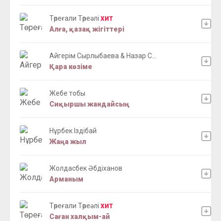
Төреғали Төреәлі
ХИТ
Алға, қазақ жігіттері
Айгерім Сырлыбаева & Назар С...
Қара көзіме
Жебе тобы
Сиқыршы жандайсың
Нұрбек Іздібай
Жаңа жыл
Жолдасбек Әбдіханов
Арманым
Төреғали Төреәлі
ХИТ
Саған халқым-ай