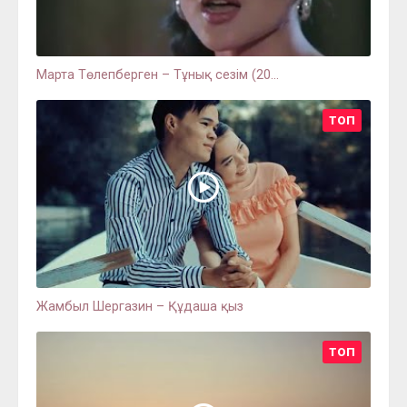
Марта Төлепберген – Тұнық сезім (20...
ТОП
Жамбыл Шергазин – Құдаша қыз
ТОП