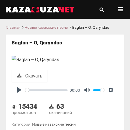
Главная
Новые казахские песни
Baglan – O, Qaryndas
Baglan – O, Qaryndas
Скачать
00:00
Play
Mute
Settings
15434
63
просмотров
скачиваний
Категория:
Новые казахские песни