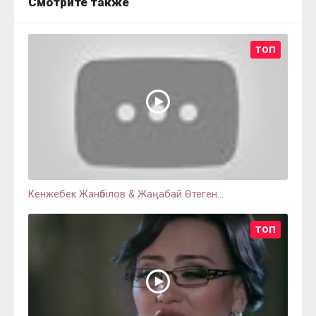
Смотрите также
ТОП
Кенжебек Жанәбілов & Жаңабай Өтеген...
ТОП