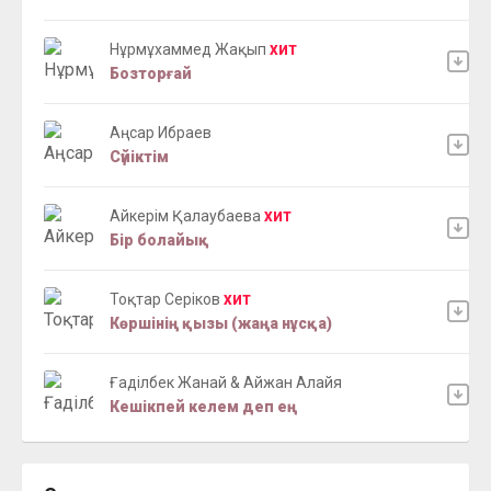
Нұрмұхаммед Жақып
ХИТ
Бозторғай
Аңсар Ибраев
Сүйіктім
Айкерім Қалаубаева
ХИТ
Бір болайық
Тоқтар Серіков
ХИТ
Көршінің қызы (жаңа нұсқа)
Ғаділбек Жанай & Айжан Алайя
Кешікпей келем деп ең