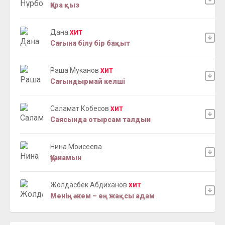
Қара қыз
Дана
ХИТ
Сағына білу бір бақыт
Раша Муканов
ХИТ
Сағындырмай келші
Саламат Кобесов
ХИТ
Саясында отырсам талдын
Нина Моисеева
Қуанамын
Жолдасбек Абдиханов
ХИТ
Менің әкем – ең жақсы адам