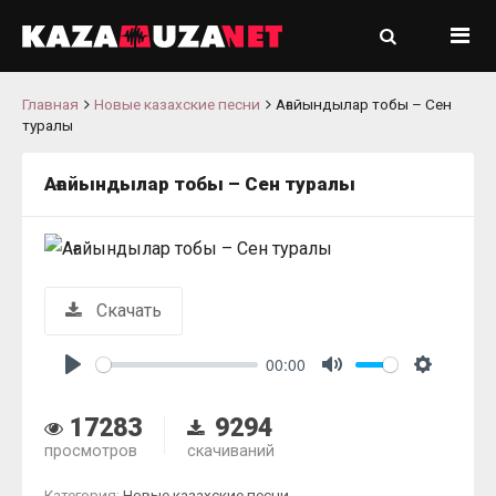
Главная
Новые казахские песни
Ағайындылар тобы – Сен
туралы
Ағайындылар тобы – Сен туралы
Скачать
00:00
Play
Mute
Settings
17283
9294
просмотров
скачиваний
Категория:
Новые казахские песни