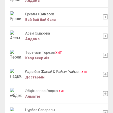
Алдама
Ерғали Жалғасов
Бай бай бай бала
Асем Омарова
Алдама
Төреғали Төреәлi
ХИТ
Кездесерміз
Ғаділбек Жаңай & Райым Уайыс...
ХИТ
Достарым
Әбдіжаппар Әлқожа
ХИТ
Алматы
Нұрбол Сапаралы