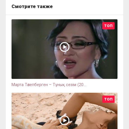
Смотрите также
ТОП
Марта Төлепберген – Тұнық сезім (20...
ТОП