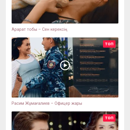
Арарат тобы – Сен керексің
ТОП
Расим Жұмағалиев – Офицер жары
ТОП