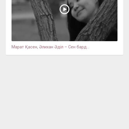
Марат Қасен, Әлихан Әділ – Сен бард...