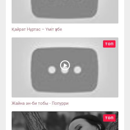
Қайрат Нұртас – Үміт үзбе
ТОП
Жайна ән-би тобы - Попурри
ТОП