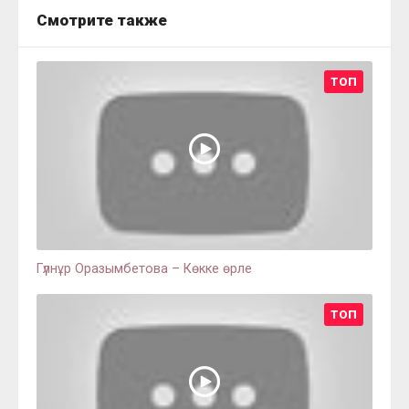
Смотрите также
ТОП
Гүлнұр Оразымбетова – Көкке өрле
ТОП