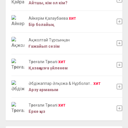
Айтшы, кім ол кім?
Айкерім Қалаубаева
ХИТ
Бір болайық
Ақжолтай Тұрсынқан
Ғажайып сезім
Төреғали Төреәлі
ХИТ
Қазақ қызға үйленем
Әбдіжаппар Әлқожа & Нұрболат...
ХИТ
Арзу арманым
Төреғали Төреәлі
ХИТ
Ерке қыз