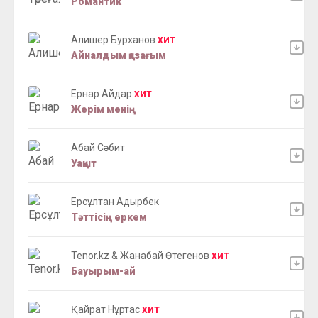
Романтик
Алишер Бурханов
ХИТ
Айналдым қазағым
Ернар Айдар
ХИТ
Жерім менің
Абай Сәбит
Уақыт
Ерсұлтан Адырбек
Тәттісің еркем
Tenor.kz & Жанабай Өтегенов
ХИТ
Бауырым-ай
Қайрат Нұртас
ХИТ