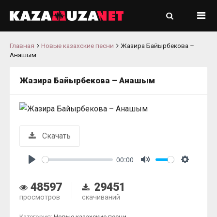
Главная
Новые казахские песни
Жазира Байырбекова –
Анашым
Жазира Байырбекова – Анашым
Скачать
00:00
Play
Mute
Settings
48597
29451
просмотров
скачиваний
Категория:
Новые казахские песни