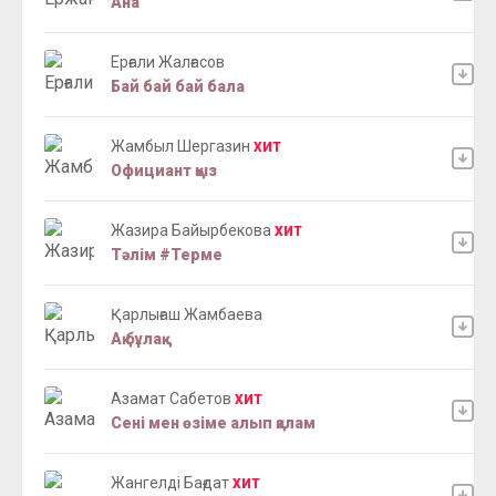
Ана
Ерғали Жалғасов
Бай бай бай бала
Жамбыл Шергазин
ХИТ
Официант қыз
Жазира Байырбекова
ХИТ
Тәлім #Терме
Қарлығаш Жамбаева
Ақ бұлақ
Азамат Сабетов
ХИТ
Сені мен өзіме алып қалам
Жангелді Бағдат
ХИТ