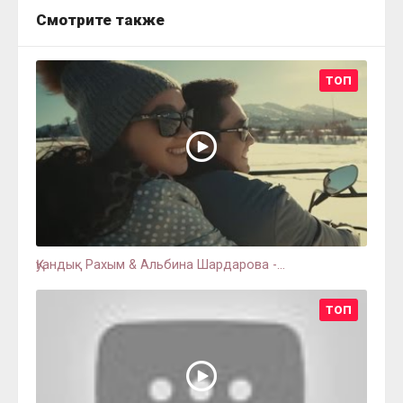
Смотрите также
ТОП
Қуандық Рахым & Альбина Шардарова -...
ТОП