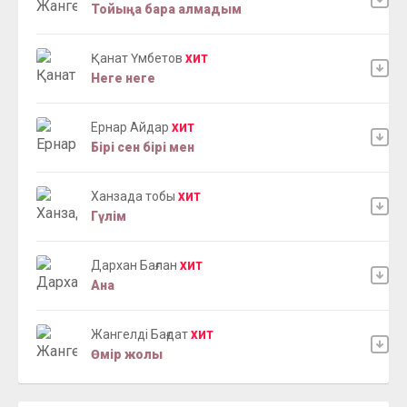
Тойыңа бара алмадым
Қанат Үмбетов
ХИТ
Неге неге
Ернар Айдар
ХИТ
Бірі сен бірі мен
Ханзада тобы
ХИТ
Гүлім
Дархан Бағлан
ХИТ
Ана
Жангелді Бағдат
ХИТ
Өмір жолы