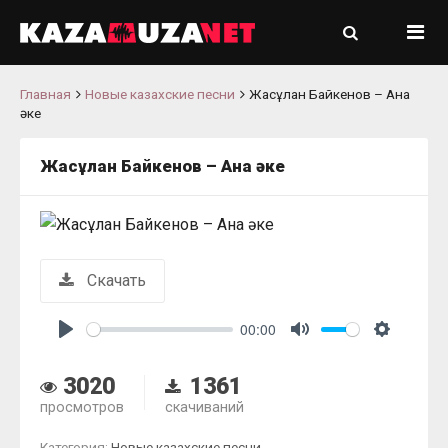
Главная
Новые казахские песни
Жасұлан Байкенов – Ана
əке
Жасұлан Байкенов – Ана əке
Скачать
00:00
Play
Mute
Settings
3020
1361
просмотров
скачиваний
Категория:
Новые казахские песни