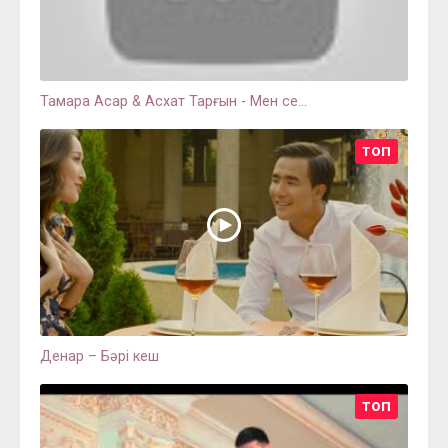
Тамара Асар & Асхат Тарғын - Мен се...
ТОП
Денар – Бәрі кеш
ТОП