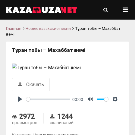
Главная
Новые казахские песни
Тұран тобы – Махаббат
әлемі
Тұран тобы – Махаббат әлемі
Скачать
00:00
Play
Mute
Settings
2972
1244
просмотров
скачиваний
Категория:
Новые казахские песни