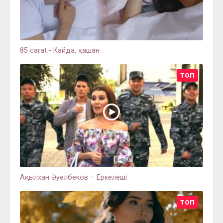
85 carat - Кайда, қашан
ТОП
Ақылхан Әуелбеков – Еркелешi
ТОП