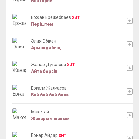
Бозторғай
Ержан Ережеббаев
ХИТ
Перiштем
Әлия Әбікен
Армандайық
Жанар Дұғалова
ХИТ
Айта берсін
Ерғали Жалғасов
Бай бай бай бала
Макетай
Жанарым жаным
Ернар Айдар
ХИТ