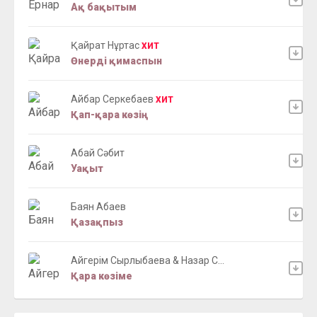
Ақ бақытым
Қайрат Нұртас
ХИТ
Өнерді қимаспын
Айбар Серкебаев
ХИТ
Қап-қара көзің
Абай Сәбит
Уақыт
Баян Абаев
Қазақпыз
Айгерім Сырлыбаева & Назар С...
Қара көзіме