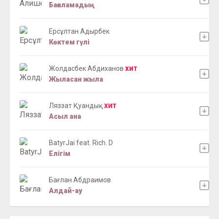
Бағаламадың
Ерсұлтан Адырбек
Көктем гүлі
Жолдасбек Абдиханов
ХИТ
Жыласан жыла
Ляззат Қуандық
ХИТ
Асыл ана
BatyrJai feat. Rich. D
Елігім
Бағлан Абдраимов
Алдай-ау