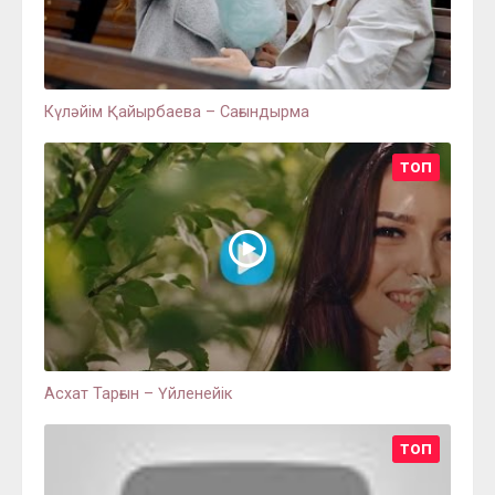
Күләйім Қайырбаева – Сағындырма
ТОП
Асхат Тарғын – Үйленейік
ТОП