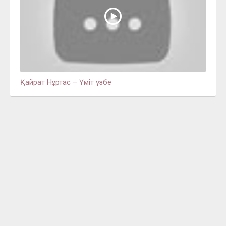
Қайрат Нұртас – Үміт үзбе