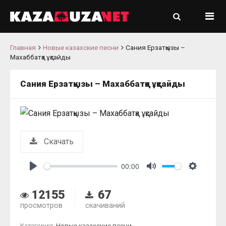
Главная
Новые казахские песни
Сания Ерзатқызы –
Махаббатқа ұқсайды
Сания Ерзатқызы – Махаббатқа ұқсайды
Скачать
00:00
Play
Mute
Settings
12155
67
просмотров
скачиваний
Категория:
Новые казахские песни