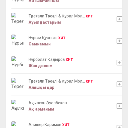
Айтшы-айтшы
Төреғали Төреәлі & Құрал Мол...
ХИТ
Ауылдастарым
Нұрым Қуаныш
ХИТ
Сағынамын
Нұрболат Қадыров
ХИТ
Жан досым
Төреғали Төреәлі & Құрал Мол...
ХИТ
Алғашқы қар
Ақылхан Әуелбеков
Ақ арманым
Алишер Каримов
ХИТ