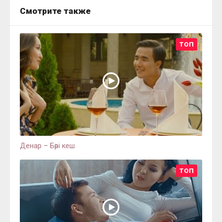
Смотрите также
ТОП
Денар – Бәрі кеш
ТОП