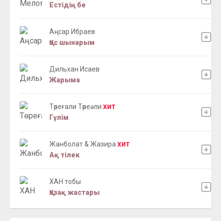
Естідің бе
Аңсар Ибраев
Қос шынарым
Дильхан Исаев
Жарыма
Төреғали Төреәли
ХИТ
Гүлім
Жанболат & Жазира
ХИТ
Ақ тілек
ХАН тобы
Қазақ жастары