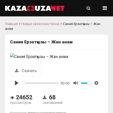
Главная
Новые казахские песни
Сания Ерзатқызы – Жан
анам
Сания Ерзатқызы – Жан анам
Скачать
00:00
Play
Mute
Settings
24652
68
просмотров
скачиваний
Категория:
Новые казахские песни