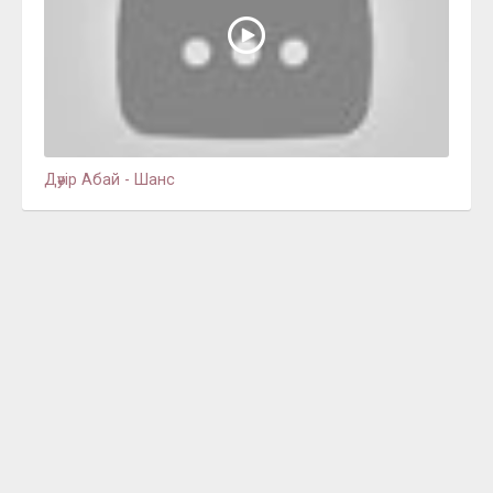
Дәуір Абай - Шанс