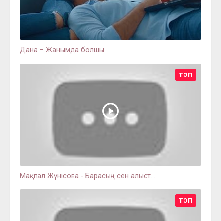
Дана – Жанымда болшы
ТОП
Мақпал Жүнісова - Барасың сен алыст...
ТОП