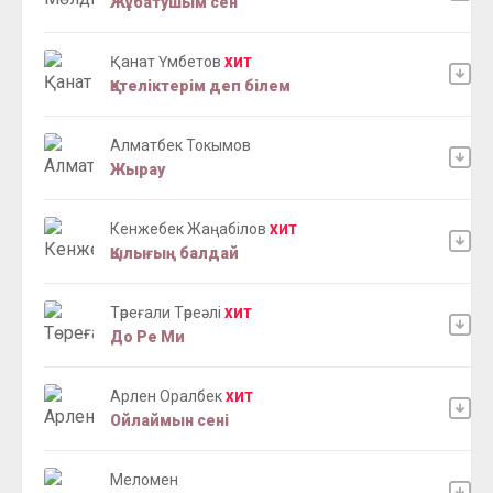
Жұбатушым сен
Қанат Үмбетов
ХИТ
Қателіктерім деп білем
Алматбек Токымов
Жырау
Кенжебек Жаңабілов
ХИТ
Қылығың балдай
Төреғали Төреәлі
ХИТ
До Ре Ми
Арлен Оралбек
ХИТ
Ойлаймын сені
Меломен