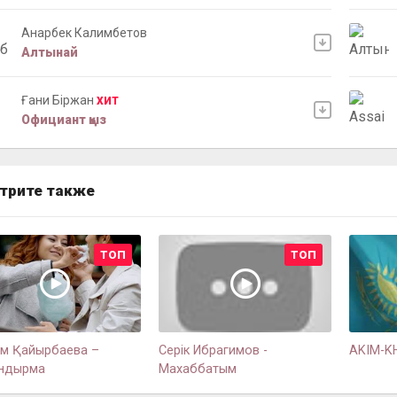
Анарбек Калимбетов
Алтынай
Ғани Біржан
ХИТ
Официант қыз
трите также
ТОП
ТОП
йім Қайырбаева –
Серік Ибрагимов -
AKIM-KH
ндырма
Махаббатым