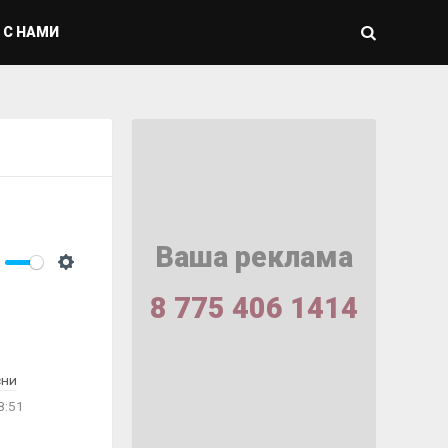
 С НАМИ
Ваша реклама
ute
Settings
8 775 406 1414
сни
8:51