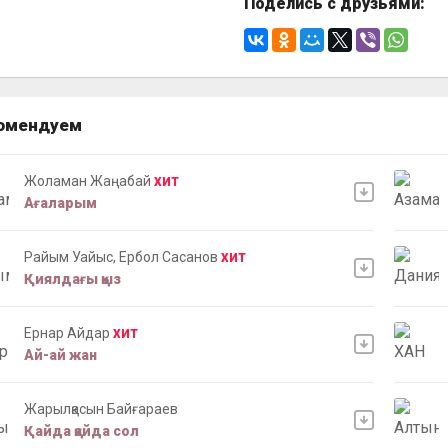
Поделись с друзьями:
омендуем
Жоламан Жаңабай
ХИТ
Ағаларым
Райым Уайыс, Ербол Сасанов
ХИТ
Қиялдағы қыз
Ернар Айдар
ХИТ
Ай-ай жан
Жарылқасын Байғараев
Қайда қайда сол