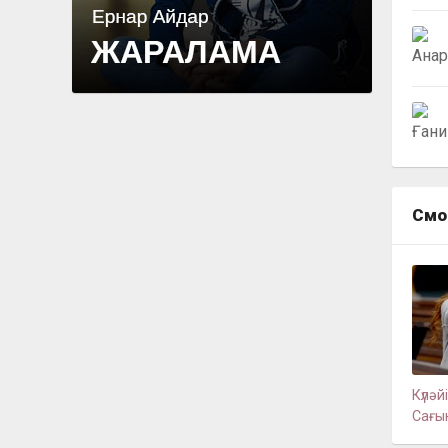
Смо
Күлә
Сағы