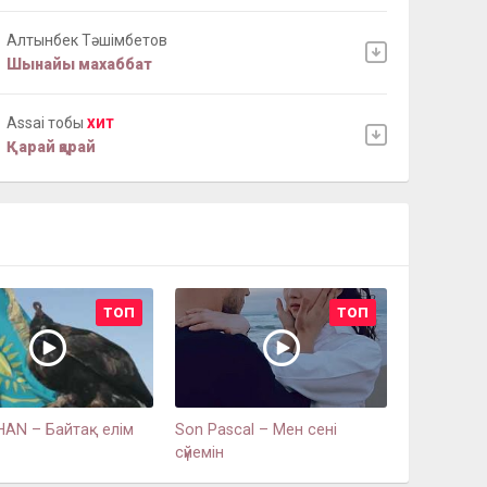
Алтынбек Тәшімбетов
Шынайы махаббат
Assai тобы
ХИТ
Қарай қарай
ТОП
ТОП
AN – Байтақ елім
Son Pascal – Мен сені
сүйемін