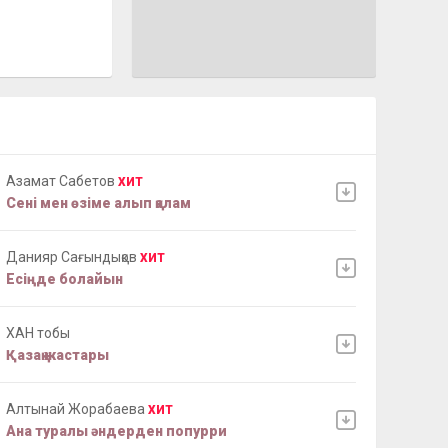
Азамат Сабетов
ХИТ
Сені мен өзіме алып қалам
Данияр Сағындықов
ХИТ
Есіңде болайын
ХАН тобы
Қазақ жастары
Алтынай Жорабаева
ХИТ
Ана туралы әндерден попурри