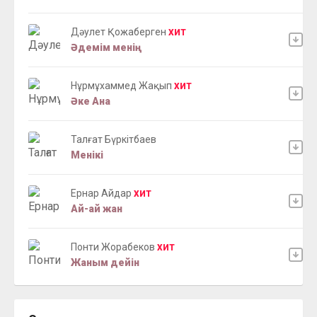
Дәулет Қожаберген
ХИТ
Әдемім менің
Нұрмұxаммед Жақып
ХИТ
Әке Ана
Талғат Бүркітбаев
Менікі
Ернар Айдар
ХИТ
Ай-ай жан
Понти Жорабеков
ХИТ
Жаным дейін