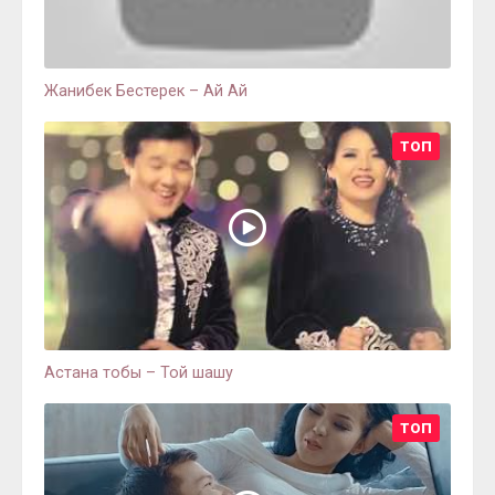
Жанибек Бестерек – Ай Ай
ТОП
Астана тобы – Той шашу
ТОП