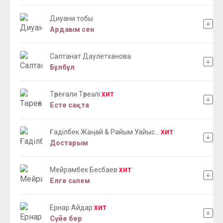
Диуани тобы
Ардағым сен
Салтанат Даулетханова
Бұлбұл
Төреғали Төреәлі
ХИТ
Есте сақта
Ғаділбек Жаңай & Райым Уайыс...
ХИТ
Достарым
Мейрамбек Бесбаев
ХИТ
Елге сәлем
Ернар Айдар
ХИТ
Сүйе бер