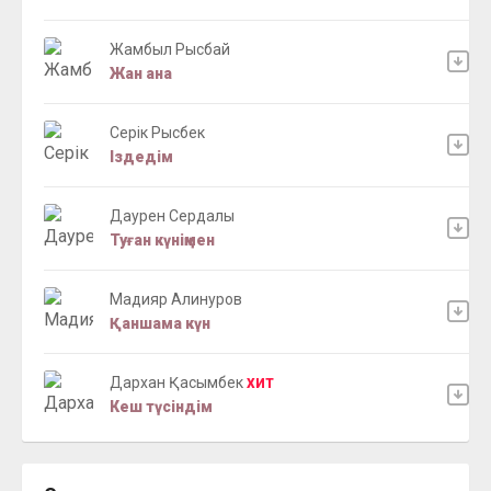
Жамбыл Рысбай
Жан ана
Серік Рысбек
Іздедім
Даурен Сердалы
Туған күніңмен
Мадияр Алинуров
Қаншама күн
Дархан Қасымбек
ХИТ
Кеш түсіндім