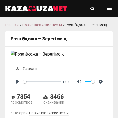
Главная
Новые казахские песни
Роза Әлқожа – Зерегімсің
Роза Әлқожа – Зерегімсің
Скачать
00:00
Play
Mute
Settings
7354
3466
просмотров
скачиваний
Категория:
Новые казахские песни