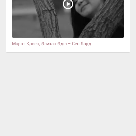
Марат Қасен, Әлихан Әділ – Сен бард...