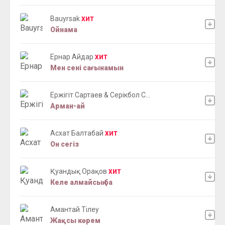
Bauyrsak
ХИТ
Ойнама
Ернар Айдар
ХИТ
Мен сені сағынамын
Ержігіт Сартаев & Серікбол С...
Арман-ай
Асхат Балтабай
ХИТ
Он сегіз
Қуандық Орақов
ХИТ
Келе алмайсың ба
Амантай Тілеу
Жақсы көрем