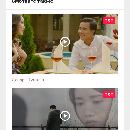
Смотрите также
ТОП
Денар – Бәрі кеш
ТОП