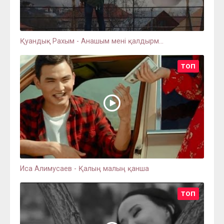
Қуандық Рахым - Анашым мені қалдырм...
ТОП
Иса Алимусаев - Қалың малың қанша
ТОП