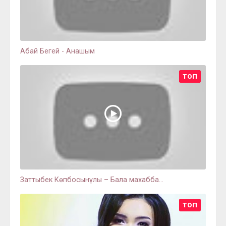
Абай Бегей - Анашым
ТОП
Заттыбек Көпбосынұлы – Бала махабба...
ТОП