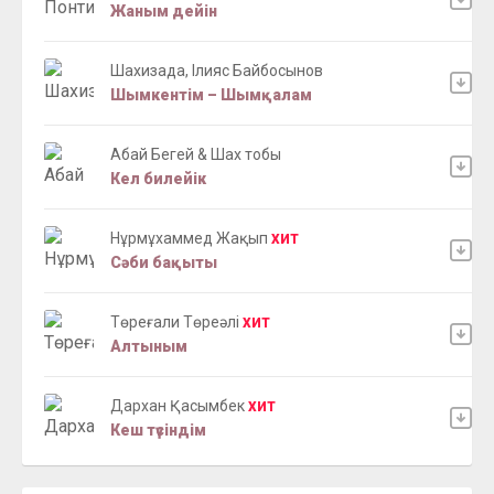
Жаным дейін
Шахизада, Ілияс Байбосынов
Шымкентім – Шымқалам
Абай Бегей & Шах тобы
Кел билейік
Нұрмұxаммед Жақып
ХИТ
Сәби бақыты
Төреғали Төреәлі
ХИТ
Алтыным
Дархан Қасымбек
ХИТ
Кеш түсіндім