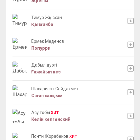
Жүрегім
Тимур Жүнісхан
Қызғанба
Ермек Меденов
Попурри
Дабыл дуэті
Ғажайып кез
Шахаризат Сейдахмет
Саған халқым
Асу тобы
ХИТ
Келін келгенский
Понти Жорабеков
ХИТ