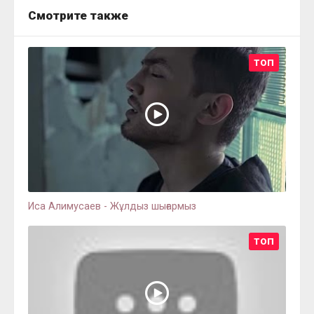
Смотрите также
ТОП
Иса Алимусаев - Жұлдыз шығармыз
ТОП