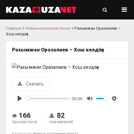
Главная
Новые казахские песни
Рахымжан Оразалиев –
Хош келдіңіз
Рахымжан Оразалиев – Хош келдіңіз
Скачать
00:00
Play
Mute
Settings
166
82
просмотров
скачиваний
Категория:
Новые казахские песни