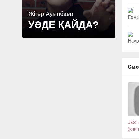
Смо
J&S 
(клип