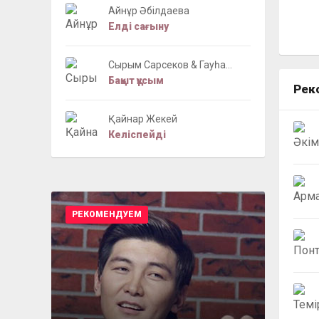
Айнұр Әбілдаева
Елді сағыну
Сырым Сарсеков & Гауһа...
Бақыт құсым
Рек
Қайнар Жекей
Келіспейді
РЕКОМЕНДУЕМ