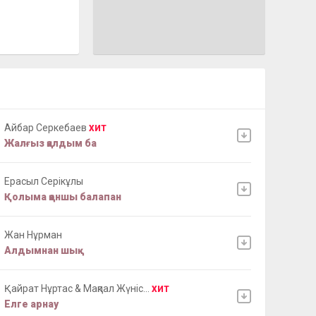
Айбар Серкебаев
ХИТ
Жалғыз қалдым ба
Ерасыл Серікұлы
Қолыма қоншы балапан
Жан Нұрман
Алдымнан шық
Қайрат Нұртас & Мақпал Жүніс...
ХИТ
Елге арнау