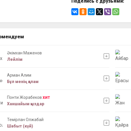
Поделись с друзьями:
омендуем
Əкімхан Маженов
Лейлім
Арман Алим
Бұл менің қалам
Понти Жорабеков
ХИТ
Ханшайым қыздар
Темірлан Олжабай
Шабыт (күй)