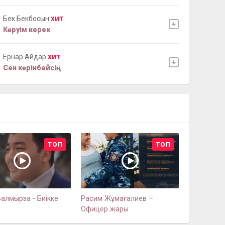
Бек Бекбосын
ХИТ
Көруім керек
Ернар Айдар
ХИТ
Сен көрінбейсің
ТОП
ТОП
алмырза - Биікке
Расим Жұмағалиев –
Офицер жары