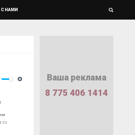
 С НАМИ
Ваша реклама
ute
Settings
8 775 406 1414
й
сни
4:33