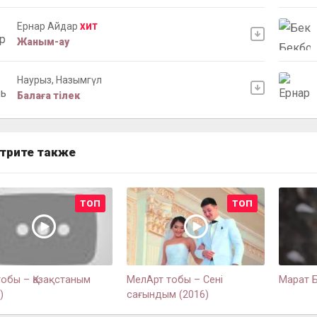
Ернар Айдар
ХИТ
Жаным-ау
Наурыз, Назымгүл
Балаға тілек
трите также
ТОП
ТОП
тобы – Қазақстаным
МелАрт тобы – Сені
Марат Б
)
сағындым (2016)