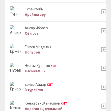
Тұран тобы
Арайлы ару
Ансар Ибраев
Сәби сөзі
Ермек Меденов
Попурри
Нұрым Қуаныш
ХИТ
Сағынамын
Ернар Айдар
ХИТ
3 түрлі гүл
Кенжебек Жаңабілов
ХИТ
Аңсаған ақ құсым-ай