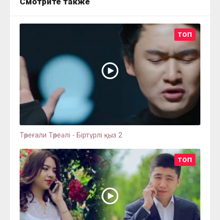
Смотрите также
ТОП
Төреғали Төреәлі - Біртүрлі қыз 2
ТОП