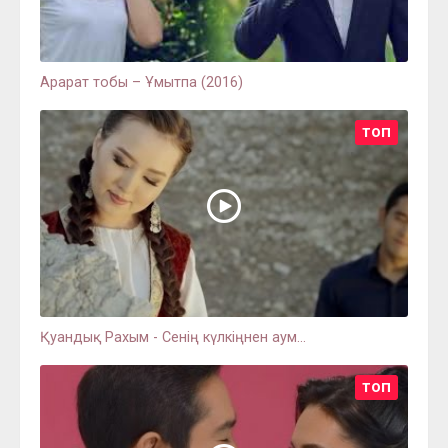
Арарат тобы – Ұмытпа (2016)
ТОП
Қуандық Рахым - Сенің күлкіңнен аум...
ТОП