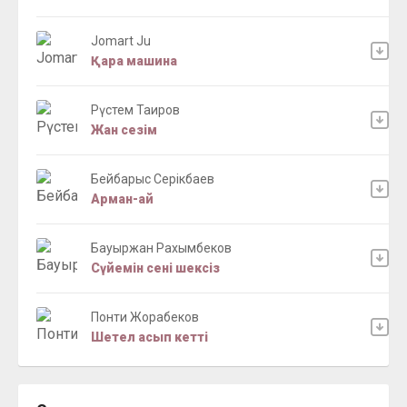
Jomart Ju
Қара машина
Рүстем Таиров
Жан сезім
Бейбарыс Серікбаев
Арман-ай
Бауыржан Рахымбеков
Сүйемін сені шексіз
Понти Жорабеков
Шетел асып кетті