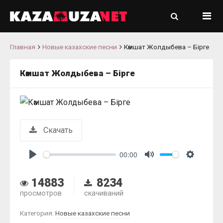
Главная
Новые казахские песни
Кәмшат Жолдыбева – Бірге
Кәмшат Жолдыбева – Бірге
Скачать
00:00
Play
Mute
Settings
14883
8234
просмотров
скачиваний
Категория:
Новые казахские песни