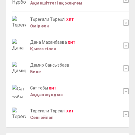
Ақмешіттегі ақ жеңгем
Төреғали Төреәлі
ХИТ
Өмір өзен
Дана Маханбаева
ХИТ
Қызға тілек
Дамир Сансызбаев
Биле
Сәт тобы
ХИТ
Аққан жұлдыз
Төреғали Төреәлі
ХИТ
Сені ойлап