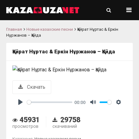
Главная
Новые казахские песни
Қайрат Нұртас & Еркін
Нұржанов – Қайда
Қайрат Нұртас & Еркін Нұржанов – Қайда
Скачать
00:00
Play
Mute
Settings
45931
29758
просмотров
скачиваний
Категория:
Новые казахские песни