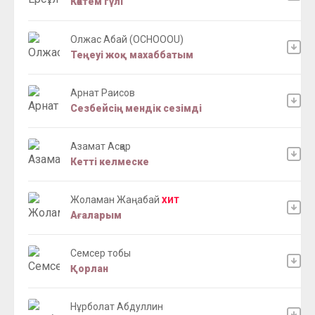
Көктем гүлі
Олжас Абай (OCHOOOU)
Теңеуі жоқ махаббатым
Арнат Раисов
Сезбейсің мендік сезімді
Азамат Асқар
Кетті келмеске
Жоламан Жаңабай
ХИТ
Ағаларым
Семсер тобы
Қорлан
Нұрболат Абдуллин