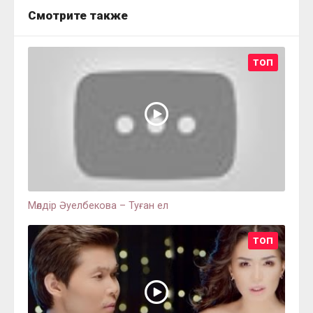
Смотрите также
ТОП
Мөлдір Әуелбекова – Туған ел
ТОП