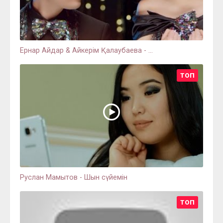
Ернар Айдар & Айкерім Қалаубаева - ...
ТОП
Руслан Мамытов - Шын сүйемін
ТОП