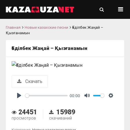
Главная
Новые казахские песни
Ғаділбек Жаңай –
Қызғанамын
Ғаділбек Жаңай – Қызғанамын
Скачать
00:00
Play
Mute
Settings
24451
15989
просмотров
скачиваний
Категория:
Новые казахские песни