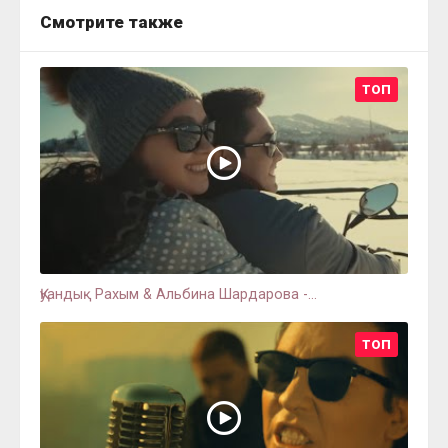
Смотрите также
ТОП
Қуандық Рахым & Альбина Шардарова -...
ТОП