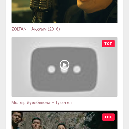
ZOLTAN – Аққуым (2016)
ТОП
Мөлдір Әуелбекова – Туған ел
ТОП