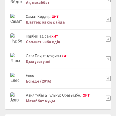
Ақ махаббат
Самат Кердері
ХИТ
Шаттық күлкің қайда
Нұрбек Іздібай
ХИТ
Сағынатынба едің
Ләлә Бақытнұрқызы
ХИТ
Қыз ұзату әні
Елес
Есімде (2016)
Азия тобы & Гүльнұр Оразымбе...
ХИТ
Махаббат мұңы