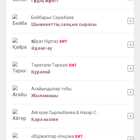
Гүлдің жүрегі
Бейбарыс Серікбаев
Шымкенттің салқын сырасы
Қайрат Нұртас
ХИТ
Әдемі-ау
Төреғали Төреәлі
ХИТ
Құралай
Ағайындылар тобы
Жыламашы
Айгерім Сырлыбаева & Назар С...
Қара көзіме
Әбдіжаппар Әлқожа
ХИТ