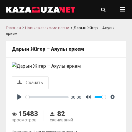
Главная
Новые казахские песни
Дарын Жігер – Аяулы
еркем
Дарын Жігер – Аяулы еркем
Скачать
00:00
Play
Mute
Settings
15483
82
просмотров
скачиваний
Категория:
Новые казахские песни