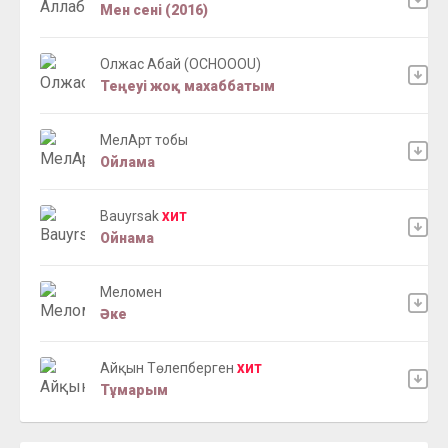
Мен сені (2016)
Олжас Абай (OCHOOOU)
Теңеуі жоқ махаббатым
МелАрт тобы
Ойлама
Bauyrsak
ХИТ
Ойнама
Меломен
Әке
Айқын Төлепберген
ХИТ
Тұмарым