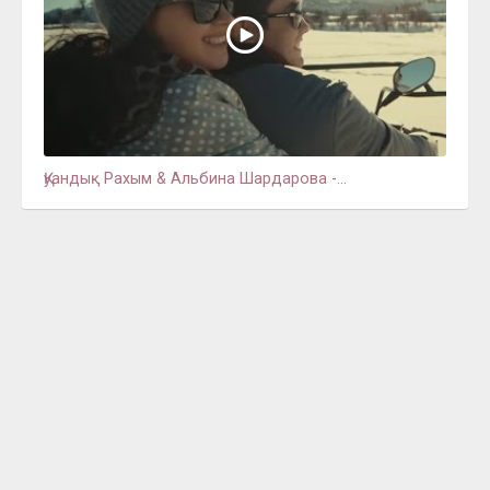
Қуандық Рахым & Альбина Шардарова -...