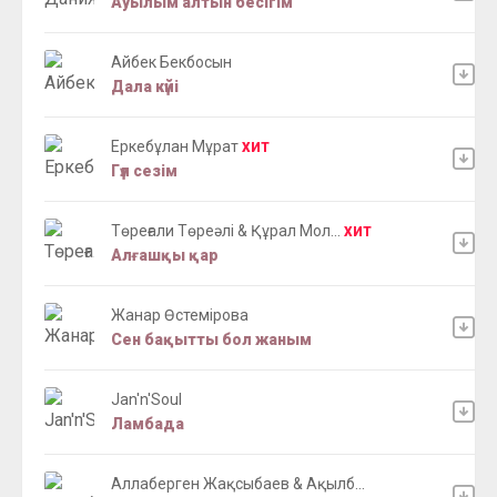
Ауылым алтын бесігім
Айбек Бекбосын
Дала күйі
Еркебұлан Мұрат
ХИТ
Гүл сезім
Төреғали Төреәлі & Құрал Мол...
ХИТ
Алғашқы қар
Жанар Өстемірова
Сен бақытты бол жаным
Jan'n'Soul
Ламбада
Аллаберген Жақсыбаев & Ақылб...