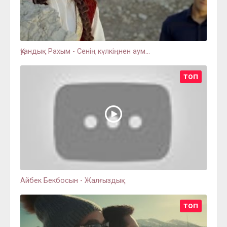
Қуандық Рахым - Сенің күлкіңнен аум...
ТОП
Айбек Бекбосын - Жалғыздық
ТОП