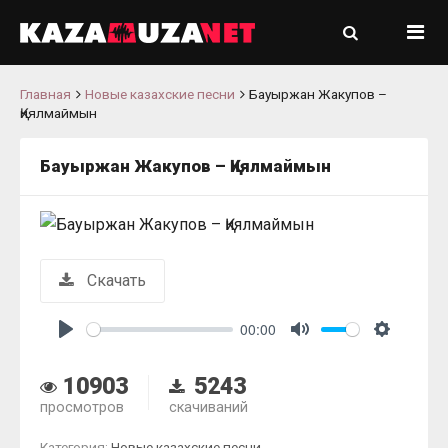
Главная
Новые казахские песни
Бауыржан Жакупов –
Қиялмаймын
Бауыржан Жакупов – Қиялмаймын
Скачать
00:00
Play
Mute
Settings
10903
5243
просмотров
скачиваний
Категория:
Новые казахские песни