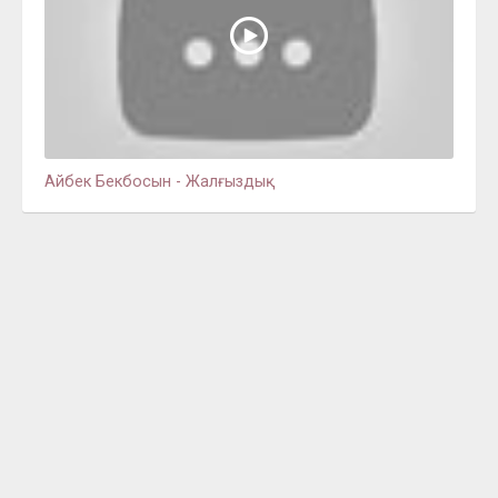
Айбек Бекбосын - Жалғыздық