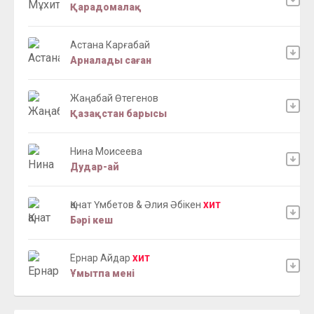
Қарадомалақ
Астана Карғабай
Арналады саған
Жаңабай Өтегенов
Қазақстан барысы
Нина Моисеева
Дудар-ай
Қанат Үмбетов & Әлия Әбікен
ХИТ
Бәрі кеш
Ернар Айдар
ХИТ
Ұмытпа мені