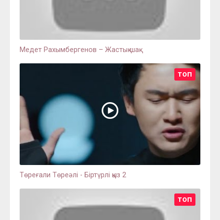
Медет Рахымбергенов – Жастық шақ
ТОП
Төреғали Төреәлі - Біртүрлі қыз 2
ТОП