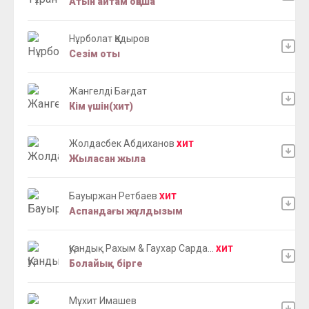
Атын айтам оңаша
Нұрболат Қадыров
Сезім оты
Жангелді Бағдат
Кім үшін(хит)
Жолдасбек Абдиханов
ХИТ
Жыласан жыла
Бауыржан Ретбаев
ХИТ
Аспандағы жұлдызым
Қуандық Рахым & Гаухар Сарда...
ХИТ
Болайық бірге
Мұхит Имашев