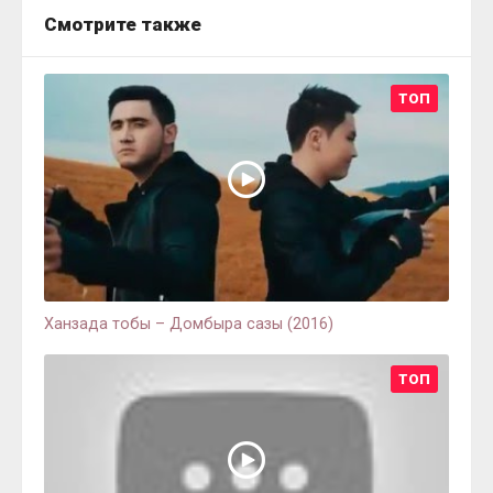
Смотрите также
ТОП
Ханзада тобы – Домбыра сазы (2016)
ТОП