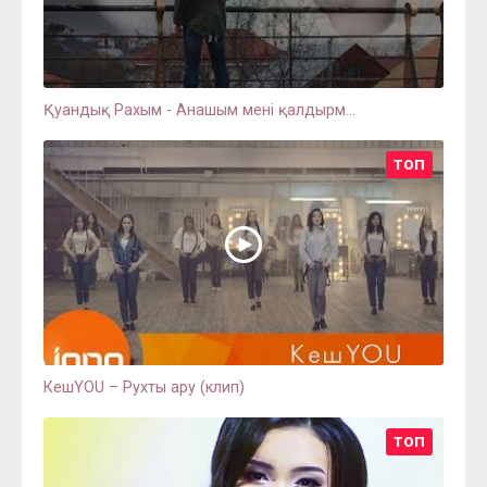
Қуандық Рахым - Анашым мені қалдырм...
ТОП
КешYOU – Рухты ару (клип)
ТОП