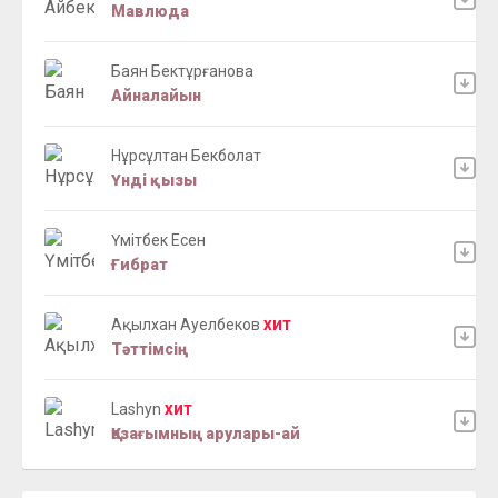
Мавлюда
Баян Бектұрғанова
Айналайын
Нұрсұлтан Бекболат
Үнді қызы
Үмітбек Есен
Ғибрат
Ақылxан Ауелбеков
ХИТ
Тәттімсің
Lashyn
ХИТ
Қазағымның арулары-ай