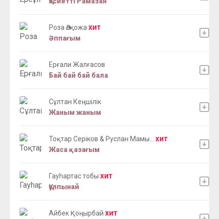
Қасиетті Рамазан
Роза Әлқожа
ХИТ
Әппағым
Ерғали Жалғасов
Бай бай бай бала
Сұлтан Кеңшілік
Жаным жаным
Тоқтар Серіков & Руслан Мамы...
ХИТ
Жаса қазағым
Гауhартас тобы
ХИТ
Құлпынай
Айбек Қоңырбай
ХИТ