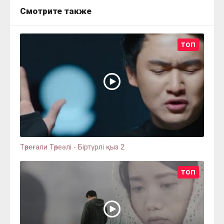
Смотрите также
ТОП
Төреғали Төреәлі - Біртүрлі қыз 2
ТОП