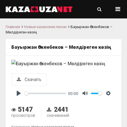
Главная
Новые казахские песни
Бауыржан Өскенбеков –
Мөлдіреген көзің
Бауыржан Өскенбеков – Мөлдіреген көзің
Скачать
00:00
Play
Mute
Settings
5147
2441
просмотров
скачиваний
Категория:
Новые казахские песни