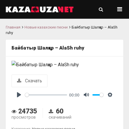
Главная
Новые казахские песни
Байбатыр Шалқар – AlaSh
ruhy
Байбатыр Шалқар – AlaSh ruhy
Скачать
00:00
Play
Mute
Settings
24735
60
просмотров
скачиваний
Категория:
Новые казахские песни