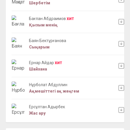
Шербетім
Бағлан Абдраимов
ХИТ
Қызым менің
Баян Бектұрғанова
Сыңарым
Ернар Айдар
ХИТ
Шайхана
Нұрболат Абдуллин
Ақмешіттегі ақ жеңгем
Ерсұлтан Адырбек
Жас ару