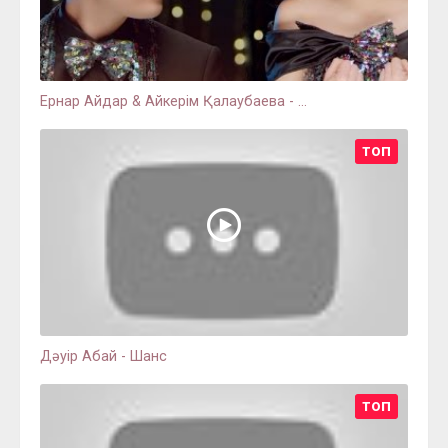
Ернар Айдар & Айкерім Қалаубаева - ...
ТОП
Дәуір Абай - Шанс
ТОП