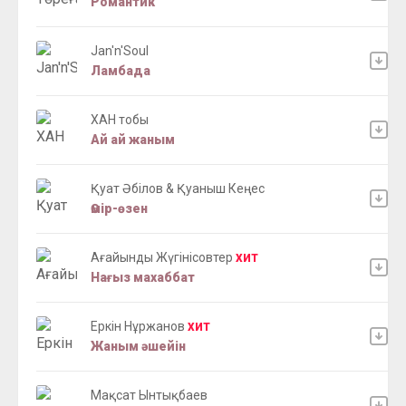
Романтик
Jan'n'Soul
Ламбада
ХАН тобы
Ай ай жаным
Қуат Әбілов & Қуаныш Кеңес
Өмір-өзен
Ағайынды Жүгінісовтер
ХИТ
Нағыз махаббат
Еркін Нұржанов
ХИТ
Жаным әшейін
Мақсат Ынтықбаев