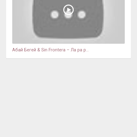
Абай Бегей & Sin Frоntera – Ла ра р...