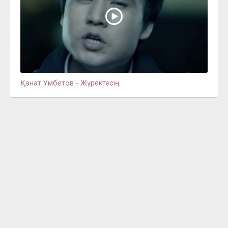
Қанат Үмбетов - Жүректесің