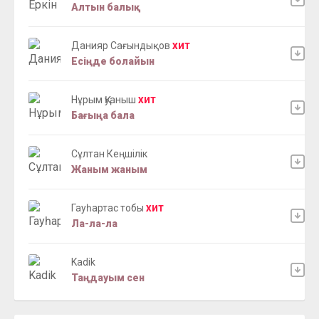
Алтын балық
Данияр Сағындықов
ХИТ
Есіңде болайын
Нұрым Қуаныш
ХИТ
Бағыңа бала
Сұлтан Кеңшілік
Жаным жаным
Гауһартас тобы
ХИТ
Ла-ла-ла
Kadik
Таңдауым сен