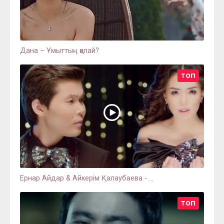
Дана – Ұмыттың қалай?
ТОП
Ернар Айдар & Айкерім Қалаубаева - ...
ТОП