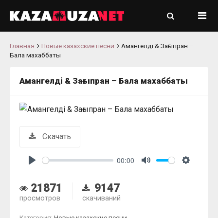
Главная
Новые казахские песни
Амангелдi & Зағыпран –
Бала махаббаты
Амангелдi & Зағыпран – Бала махаббаты
Скачать
00:00
Play
Mute
Settings
21871
9147
просмотров
скачиваний
Категория:
Новые казахские песни