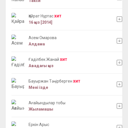
Такси
Қайрат Нұртас
ХИТ
16 қыз [2014]
Асем Омарова
Алдама
Ғаділбек Жанай
ХИТ
Авадағы қыз
Бауыржан Тәңірберген
ХИТ
Мені ізде
Ағайындылар тобы
Жыламашы
Еркін Арыс