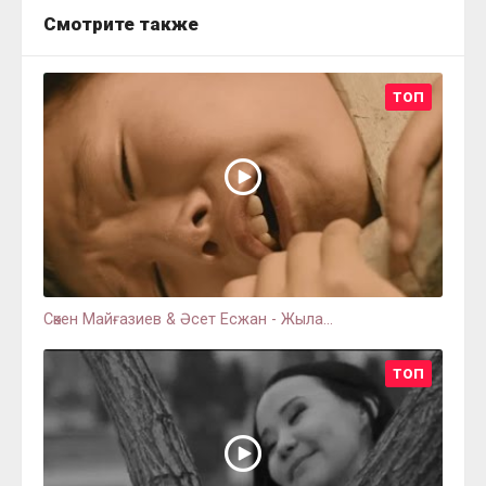
Смотрите также
ТОП
Сәкен Майғазиев & Әсет Есжан - Жыла...
ТОП