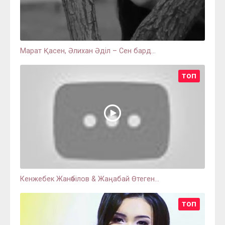
Марат Қасен, Әлихан Әділ – Сен бард...
ТОП
Кенжебек Жанәбілов & Жаңабай Өтеген...
ТОП