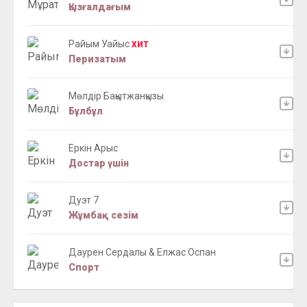
Қызғалдағым
Райым Уайыс
ХИТ
Перизатым
Мөлдір Бақытжанқызы
Бұлбұл
Еркін Арыс
Достар үшін
Дуэт 7
Жұмбақ сезім
Даурен Сердалы & Елжас Оспан
Спорт