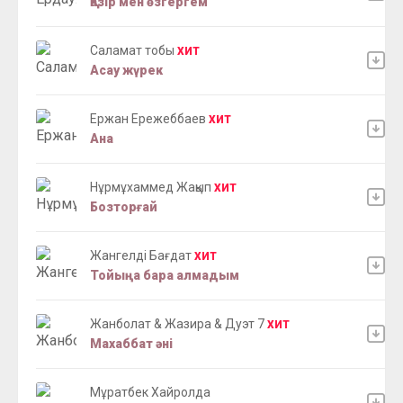
Қазір мен өзгергем
Саламат тобы
ХИТ
Асау жүрек
Ержан Ережеббаев
ХИТ
Ана
Нұрмұхаммед Жақып
ХИТ
Бозторғай
Жангелді Бағдат
ХИТ
Тойыңа бара алмадым
Жанболат & Жазира & Дуэт 7
ХИТ
Махаббат әні
Мұратбек Хайролда