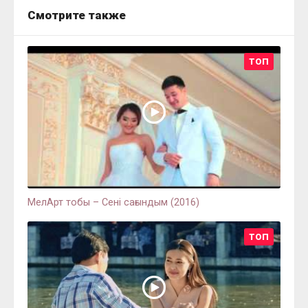
Смотрите также
ТОП
МелАрт тобы – Сені сағындым (2016)
ТОП