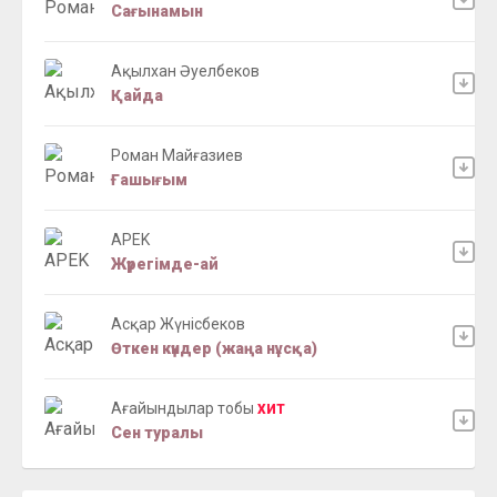
Сағынамын
Ақылхан Әуелбеков
Қайда
Роман Майғазиев
Ғашығым
APEK
Жүрегімде-ай
Асқар Жүнісбеков
Өткен күндер (жаңа нұсқа)
Ағайындылар тобы
ХИТ
Сен туралы