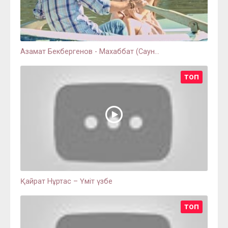
Азамат Бекбергенов - Махаббат (Cаун...
ТОП
Қайрат Нұртас – Үміт үзбе
ТОП