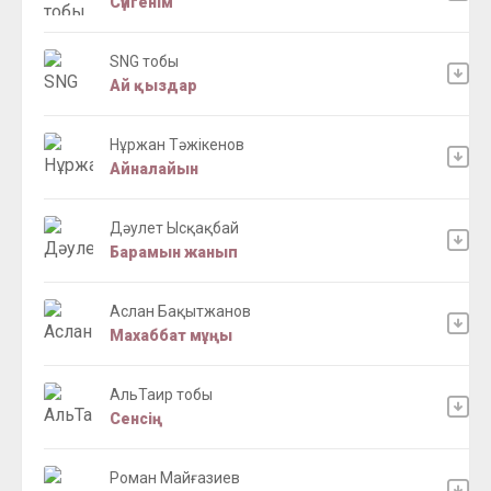
Сүйгенім
SNG тобы
Ай қыздар
Нұржан Тәжікенов
Айналайын
Дәулет Ысқақбай
Барамын жанып
Аслан Бақытжанов
Махаббат мұңы
АльТаир тобы
Сенсің
Роман Майғазиев