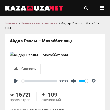
Главная
Новые казахские песни
Айдар Рзалы – Махаббат
заңы
Айдар Рзалы – Махаббат заңы
Скачать
00:00
Play
Mute
Settings
16721
109
просмотров
скачиваний
Категория:
Новые казахские песни